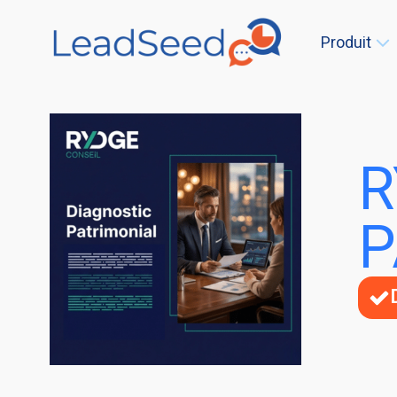
Produit
R
P